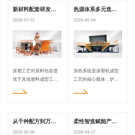
心底线。公司长期持有
机、制品研发、生产、
新材料配套研发，
热源体系多元迭
ISO9001质量管理体系认
销售、服务于一体的全
证与欧盟CE安全认证，
方大滚塑设备结构
产业链高新技术制造企
代，方大滚塑依托
2026-07-01
2026-06-04
建立了全流程闭环品控
业，也是国内具有影响
适配可循环滚塑原
加热结构优化适配
机制，从设备结构设
力的滚塑设备专业研发
料产业化
全品类原料成型
计、核心部件选材，到
制造基地。公司成立于
零件加工、整机装配、
2002年，深耕行业20余
出厂严苛测试，每一个
年，拥有3万平方米标准
环节都执行标准化管
化生产基地，凭借稳定
滚塑工艺对原料包容度
加热系统是滚塑机成型
控，从源头杜绝品质隐
的产品品质、
优于其他塑料成型工
工艺的核心载体，炉体
艺，可掺混大比例再生
热源的构造形式，直接
塑料粉料是行业优势，
影响塑料粉料熔融涂布
近些年循环经济理念深
状态，也是区分设备适
入橡塑加工领域，再生
配原料、适用制品品类
从千种配方到万款
柔性智造赋能产业
改性料、生物基可降解
的关键条件。国内滚塑
原料在滚塑领域应用范
制品：搅混机在滚
装备发展历程里，热源
发展——方大独立
2026-05-06
2026-04-27