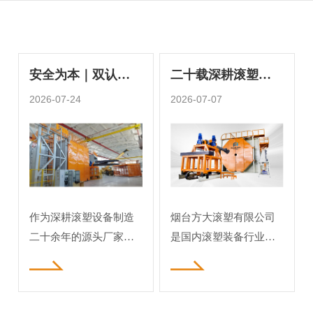
安全为本｜双认证
二十载深耕滚塑装
标准加持，方大滚
备，烟台方大滚塑
2026-07-24
2026-07-07
塑设备保障稳运为
打造全产业链高新
先
制造标杆
作为深耕滚塑设备制造
烟台方大滚塑有限公司
二十余年的源头厂家，
是国内滚塑装备行业老
我司始终将设备使用安
牌头部标杆企业，深耕
全与运行稳定性作为产
滚塑领域二十余年，是
品研发、生产制造的核
集滚塑设备、模具、辅