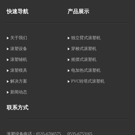
下游滚塑主设备输出成
化架构、独立温控与多
快速导航
产品展示
分稳定的混合料，其运
工位协同能力，为行业
行状态直接关乎整个生
发展注入新动力，助力
产线的效率与制品的
解决行业生产中的
关于我们
独立臂式滚塑机
滚塑设备
穿梭式滚塑机
滚塑辅机
摇摆式滚塑机
滚塑模具
电加热式滚塑机
解决方案
PVC转塔式滚塑机
新闻动态
联系方式
滚塑设备电话：0535-6766575 、 0535-6753165