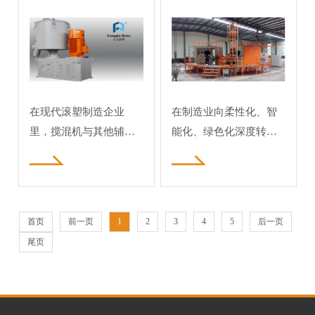
围持续拓宽，原料物性
经历明火直热、热风循
塑辅机体系中的承
臂式滚塑机推动滚
变化倒逼滚塑机炉体、
环、红外辐射、电热分
上启下作用
塑行业提质增效
温控、回转结构同步优
区多轮技术更迭，不同
化升级。常规全新聚乙
热源方案对应差异化生
烯粉料熔融区间稳定，
产场景，单一加热构造
现有传统机型即可适配
已经难以兼顾全行业制
在现代滚塑制造企业
在制造业向柔性化、智
量产，再生料混杂不
品加工需求。早年
里，搅混机与其他辅机
能化、绿色化深度转型
设备共同构成生产线上
的背景下，滚塑行业正
不可忽视的后台支撑。
逐步告别传统单工位串
一台滚塑机往往需要与
行生产模式，进入“多品
磨粉机、上料机、冷水
种、小批量、高精度、
首页
前一页
1
2
3
4
5
后一页
机等多台辅助设备协同
短交期”的柔性制造新阶
尾页
作业，而搅混机恰好处
段。烟台方大滚塑深耕
在全流程的承上启下位
行业二十余载，依托扎
置——它承接上游磨粉
实的技术积淀，推出独
机产出的细粉原料，向
立臂式滚塑机，以模块